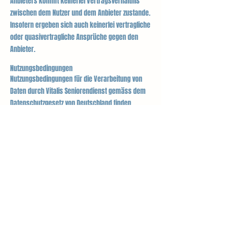
Anbieters kommt keinerlei Vertragsverhältnis
zwischen dem Nutzer und dem Anbieter zustande.
Insofern ergeben sich auch keinerlei vertragliche
oder quasivertragliche Ansprüche gegen den
Anbieter.
Nutzungsbedingungen
Nutzungsbedingungen für die Verarbeitung von
Daten durch Vitalis Seniorendienst gemäss dem
Datenschutzgesetz von Deutschland finden
Sie
hier
.